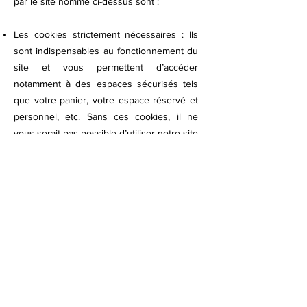
par le site nommé ci-dessus sont :
Les cookies strictement nécessaires : Ils
sont indispensables au fonctionnement du
site et vous permettent d’accéder
notamment à des espaces sécurisés tels
que votre panier, votre espace réservé et
personnel, etc. Sans ces cookies, il ne
vous serait pas possible d’utiliser notre site
dans des conditions normales.
Les cookies analytiques ou de
performance : Ces cookies nous
permettent de connaître l’utilisation et les
performances de notre site et d’en
améliorer le fonctionnement. Ils mesurent
notamment les données de votre
navigation (les pages les plus consultées,
les pages de sortie de notre site ou